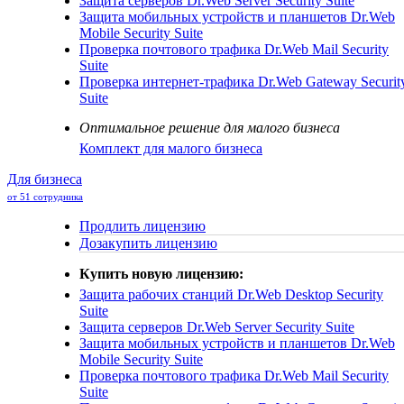
Защита серверов
Dr.Web Server Security Suite
Защита мобильных устройств и планшетов
Dr.Web
Mobile Security Suite
Проверка почтового трафика
Dr.Web Mail Security
Suite
Проверка интернет-трафика
Dr.Web Gateway Securit
Suite
Оптимальное решение для малого бизнеса
Комплект для малого бизнеса
Для бизнеса
от 51 сотрудника
Продлить лицензию
Дозакупить лицензию
Купить новую лицензию:
Защита рабочих станций
Dr.Web Desktop Security
Suite
Защита серверов
Dr.Web Server Security Suite
Защита мобильных устройств и планшетов
Dr.Web
Mobile Security Suite
Проверка почтового трафика
Dr.Web Mail Security
Suite