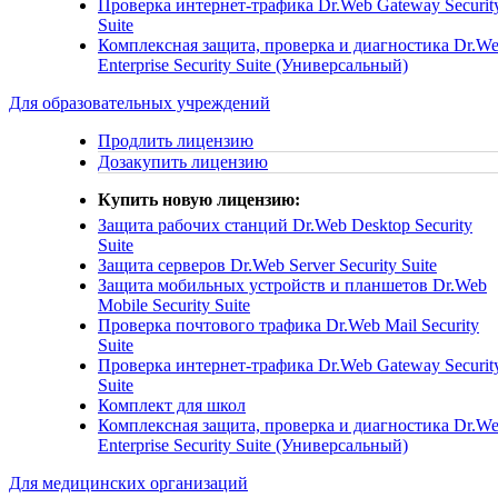
Проверка интернет-трафика
Dr.Web Gateway Securit
Suite
Комплексная защита, проверка и диагностика
Dr.W
Enterprise Security Suite (Универсальный)
Для образовательных учреждений
Продлить лицензию
Дозакупить лицензию
Купить новую лицензию:
Защита рабочих станций
Dr.Web Desktop Security
Suite
Защита серверов
Dr.Web Server Security Suite
Защита мобильных устройств и планшетов
Dr.Web
Mobile Security Suite
Проверка почтового трафика
Dr.Web Mail Security
Suite
Проверка интернет-трафика
Dr.Web Gateway Securit
Suite
Комплект для школ
Комплексная защита, проверка и диагностика
Dr.W
Enterprise Security Suite (Универсальный)
Для медицинских организаций